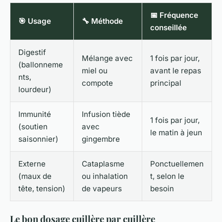
📅 Fréquence
🎯 Usage
🔧 Méthode
conseillée
Digestif
Mélange avec
1 fois par jour,
(ballonneme
miel ou
avant le repas
nts,
compote
principal
lourdeur)
Immunité
Infusion tiède
1 fois par jour,
(soutien
avec
le matin à jeun
saisonnier)
gingembre
Externe
Cataplasme
Ponctuellemen
(maux de
ou inhalation
t, selon le
tête, tension)
de vapeurs
besoin
Le bon dosage cuillère par cuillère