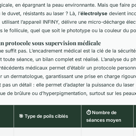
gicale, en épargnant la peau environnante. Mais que faire po
 le duvet, résistants au laser ? Là, l’
électrolyse
devient inc
 utilisant l’appareil INFINY, délivre une micro-décharge élec
 le follicule, quel que soit le phototype ou la couleur du poi
'un protocole sous supervision médicale
e suffit pas. L’encadrement médical est la clé de la sécurité
ant toute séance, un bilan complet est réalisé. L’analyse du p
antécédents médicaux permet d’établir un protocole personna
ar un dermatologue, garantissant une prise en charge rigour
t pas un détail : elle permet d’adapter la puissance du laser
sque de brûlure ou d’hyperpigmentation, surtout sur les peau
⏱️ Nombre de
🎯 Type de poils ciblés
séances moyen