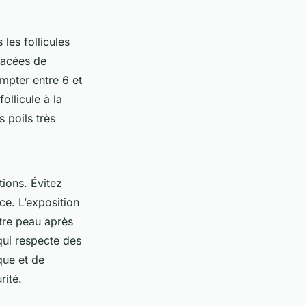
les follicules
pacées de
ompter entre 6 et
ollicule à la
s poils très
tions. Évitez
ce. L’exposition
otre peau après
 qui respecte des
que et de
rité.