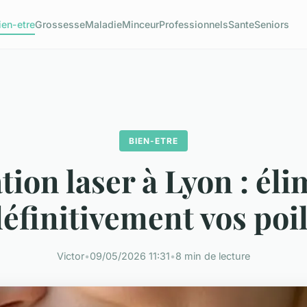
ien-etre
Grossesse
Maladie
Minceur
Professionnels
Sante
Seniors
BIEN-ETRE
tion laser à Lyon : él
éfinitivement vos poi
Victor
•
09/05/2026 11:31
•
8 min de lecture