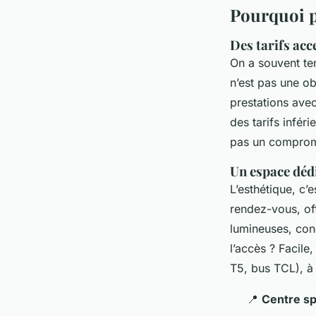
Pourquoi pr
Des tarifs acc
On a souvent ten
n’est pas une o
prestations ave
des tarifs infér
pas un compromi
Un espace dédi
L’esthétique, c’
rendez-vous, off
lumineuses, conç
l’accès ? Facile
T5, bus TCL), à
📍
Centre sp