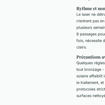
Rythme et nom
Le laser ne détr
n’entrent pas e
plusieurs semain
8 passages pour u
fois, nécessite 
clairs.
Précautions av
Quelques règles 
tout bronzage - 
solaire affaibli
le traitement, e
protocoles stric
surfaces nettoyé