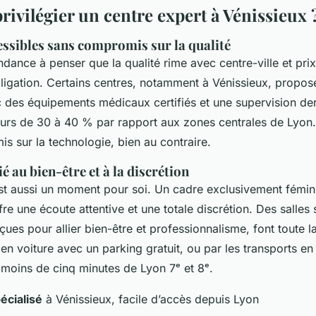
ivilégier un centre expert à Vénissieux 
essibles sans compromis sur la qualité
dance à penser que la qualité rime avec centre-ville et pri
bligation. Certains centres, notamment à Vénissieux, propos
c des équipements médicaux certifiés et une supervision d
ieurs de 30 à 40 % par rapport aux zones centrales de Lyon.
s sur la technologie, bien au contraire.
é au bien-être et à la discrétion
est aussi un moment pour soi. Un cadre exclusivement fémini
re une écoute attentive et une totale discrétion. Des salles
ues pour allier bien-être et professionnalisme, font toute la
, en voiture avec un parking gratuit, ou par les transports 
 moins de cinq minutes de Lyon 7ᵉ et 8ᵉ.
écialisé
à Vénissieux, facile d’accès depuis Lyon