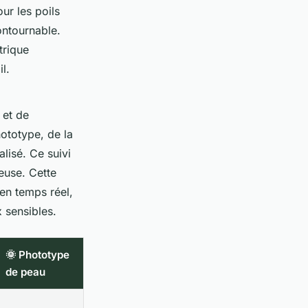
ur les poils
ontournable.
trique
l.
 et de
hototype, de la
lisé. Ce suivi
euse. Cette
 en temps réel,
x sensibles.
🌞 Phototype
de peau