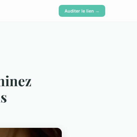
Auditer le lien →
iminez
ls