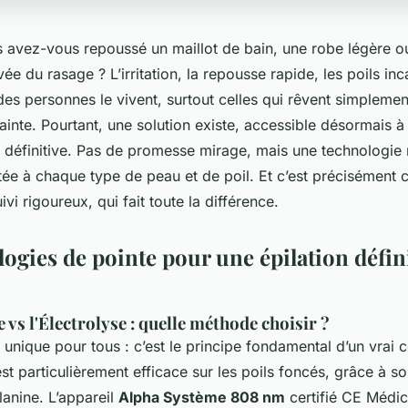
 avez-vous repoussé un maillot de bain, une robe légère o
vée du rasage ? L’irritation, la repousse rapide, les poils i
des personnes le vivent, surtout celles qui rêvent simpleme
rainte. Pourtant, une solution existe, accessible désormais 
on définitive. Pas de promesse mirage, mais une technologie
e à chaque type de peau et de poil. Et c’est précisément c
vi rigoureux, qui fait toute la différence.
ogies de pointe pour une épilation défin
 vs l'Électrolyse : quelle méthode choisir ?
nique pour tous : c’est le principe fondamental d’un vrai c
st particulièrement efficace sur les poils foncés, grâce à s
lanine. L’appareil
Alpha Système 808 nm
certifié CE Médic