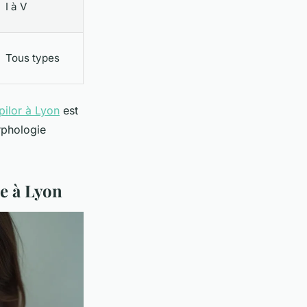
I à V
Tous types
pilor à Lyon
est
rphologie
e à Lyon