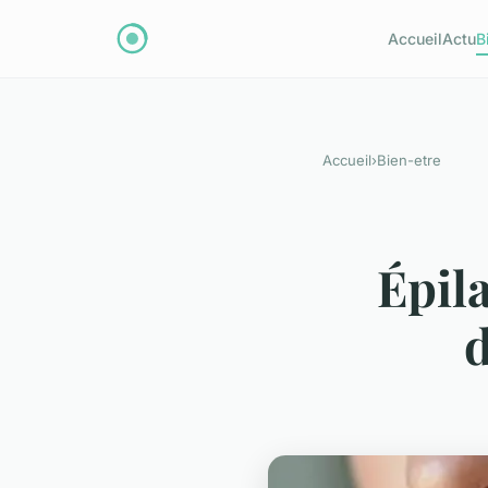
Accueil
Actu
B
Accueil
›
Bien-etre
Épila
d