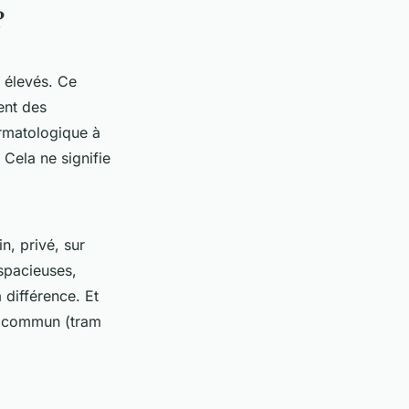
?
x élevés. Ce
ent des
ermatologique à
 Cela ne signifie
n, privé, sur
 spacieuses,
 différence. Et
en commun (tram