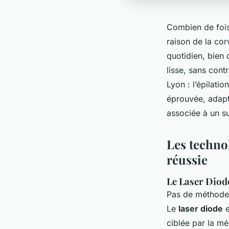
Combien de fois
raison de la cor
quotidien, bien 
lisse, sans cont
Lyon : l’épilati
éprouvée, adapté
associée à un sui
Les technol
réussie
Le Laser Diode
Pas de méthode u
Le
laser diode
e
ciblée par la mé