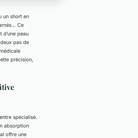
u un short en
ncarnés… Ce
nt d’une peau
à deux pas de
 médicale
ette précision,
itive
entre spécialisé.
on absorption
al offre une