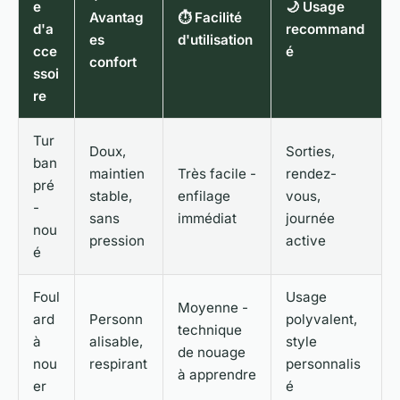
e
🌙 Usage
Avantag
⏱️ Facilité
d'a
recommand
es
d'utilisation
cce
é
confort
ssoi
re
Tur
Doux,
Sorties,
ban
maintien
Très facile -
rendez-
pré
stable,
enfilage
vous,
-
sans
immédiat
journée
nou
pression
active
é
Foul
Usage
Moyenne -
ard
Personn
polyvalent,
technique
à
alisable,
style
de nouage
nou
respirant
personnalis
à apprendre
er
é