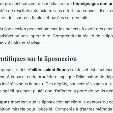
on provient souvent des médias ou de
témoignages non pr
’idée de résultats miraculeux sans efforts personnels. Il est c
vers des sources fiables et basées sur des faits.
a liposuccion peuvent amener les patients à avoir des attent
atisfaction post-opératoire. Comprendre la réalité de la li
oix éclairé et réaliste.
entifiques sur la liposuccion
repose sur des
réalités scientifiques
solides et est soutenu
es
. À la base, cette procédure implique l’élimination de dé
s insérées sous la peau. Ces dépôts, souvent résistants à l’e
és spécifiquement plutôt que d’affecter la perte de poids gén
iques
montrent que la liposuccion améliore le contour du co
olution miracle pour l’obésité. Comparée à d’autres méthode