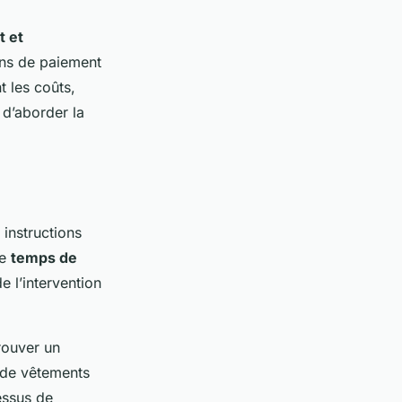
t et
ans de paiement
t les coûts,
 d’aborder la
 instructions
le
temps de
e l’intervention
rouver un
t de vêtements
essus de