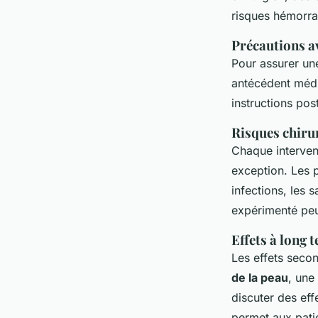
risques hémorra
Précautions a
Pour assurer u
antécédent médi
instructions pos
Risques chiru
Chaque interven
exception. Les 
infections, les 
expérimenté peut
Effets à long 
Les effets secon
de la peau
, une
discuter des eff
permet aux patie