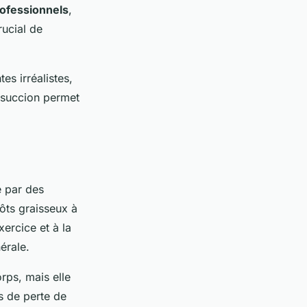
ofessionnels
,
rucial de
es irréalistes,
posuccion permet
e par des
pôts graisseux à
xercice et à la
érale.
rps, mais elle
s de perte de