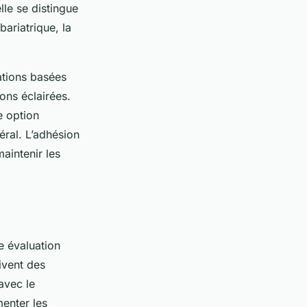
lle se distingue
bariatrique, la
tions basées
ons éclairées.
e option
éral. L’adhésion
aintenir les
e évaluation
uivent des
avec le
enter les