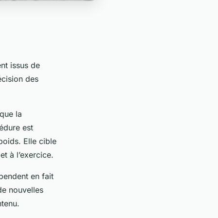
nt issus de
écision des
que la
cédure est
oids. Elle cible
t à l’exercice.
épendent en fait
 de nouvelles
ntenu.