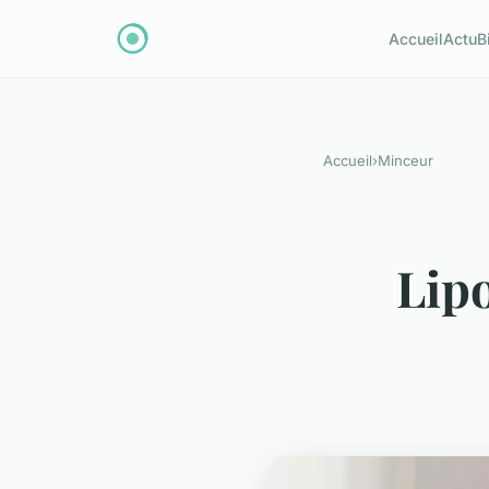
Accueil
Actu
B
Accueil
›
Minceur
Lipo