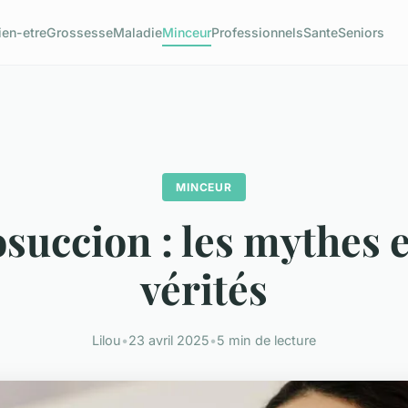
ien-etre
Grossesse
Maladie
Minceur
Professionnels
Sante
Seniors
MINCEUR
succion : les mythes e
vérités
Lilou
•
23 avril 2025
•
5 min de lecture