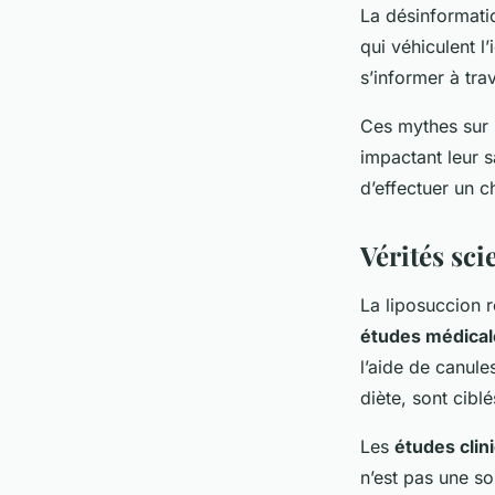
La désinformati
qui véhiculent l
s’informer à tra
Ces mythes sur l
impactant leur s
d’effectuer un ch
Vérités sci
La liposuccion 
études médical
l’aide de canule
diète, sont cibl
Les
études clin
n’est pas une s