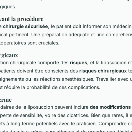
giques.
vant la procédure
ne
chirurgie sécurisée
, le patient doit informer son médecin
cal pertinent. Une préparation adéquate et une compréhen
topératoires sont cruciales.
rgicaux
tion chirurgicale comporte des
risques
, et la liposuccion n
patients doivent être conscients des
risques chirurgicaux
te
saignements ou les réactions anesthésiques. Travailler avec 
 réduire la probabilité de ces complications.
terme
daires de la liposuccion peuvent inclure
des modifications 
 perte de sensibilité, voire des cicatrices. Bien que rares, il
ets à long terme potentiels avec le praticien. Comprendre c
nts de mieux gérer leurs attentes et de prendre une décisio