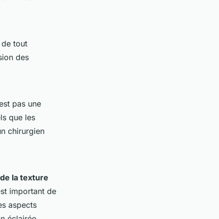
 de tout
sion des
’est pas une
ls que les
un chirurgien
de la texture
 est important de
es aspects
n éclairée.