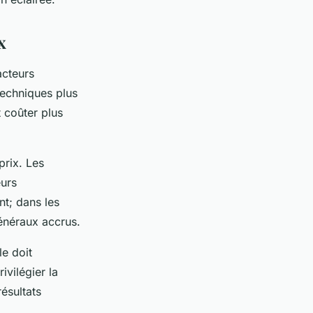
x
acteurs
techniques plus
 coûter plus
prix. Les
eurs
nt; dans les
généraux accrus.
le doit
ivilégier la
ésultats